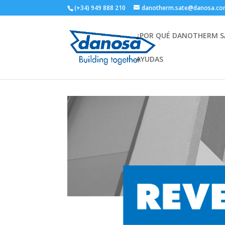
(+34) 949 888 210
danotherm.sate@danosa.c
¿POR QUÉ DANOTHERM S
AYUDAS