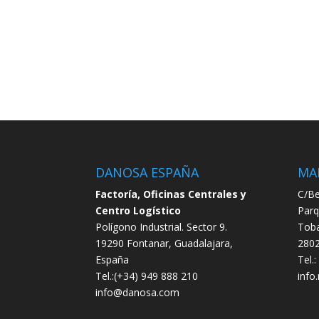
DANOSA ESPAÑA
MA
Factoría, Oficinas Centrales y
C/Be
Centro Logístico
Parq
Polígono Industrial. Sector 9.
Toba
19290 Fontanar, Guadalajara,
2802
España
Tel.
Tel.:(+34) 949 888 210
info
info@danosa.com