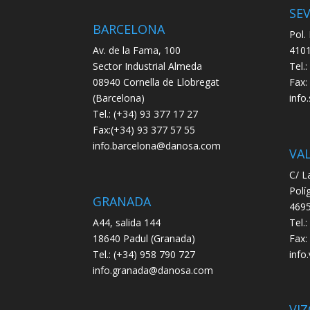
SEV
BARCELONA
Pol.
Av. de la Fama, 100
4101
Sector Industrial Almeda
Tel.
08940 Cornella de Llobregat
Fax:
(Barcelona)
info
Tel.: (+34) 93 377 17 27
Fax:(+34) 93 377 57 55
info.barcelona@danosa.com
VA
C/ L
Polí
GRANADA
4695
A44, salida 144
Tel.
18640 Padul (Granada)
Fax:
Tel.: (+34) 958 790 727
info
info.granada@danosa.com
VIZ