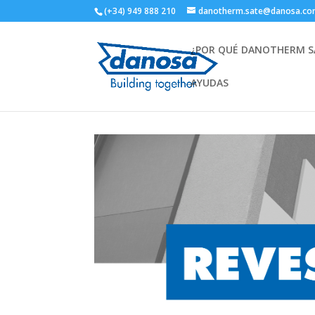
(+34) 949 888 210
danotherm.sate@danosa.c
¿POR QUÉ DANOTHERM S
AYUDAS