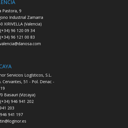
LENCIA
a Pastora, 9
gono Industrial Zamarra
0 XIRIVELLA (Valencia)
: (+34) 96 120 09 34
 (+34) 96 121 00 83
.valencia@danosa.com
CAYA
nor Servicios Logísticos, S.L.
. Cervantes, 51 - Pol. Denac -
 19
0 Basauri (Vizcaya)
: (+34) 946 941 202
941 203
 946 941 197
tin@loginor.es