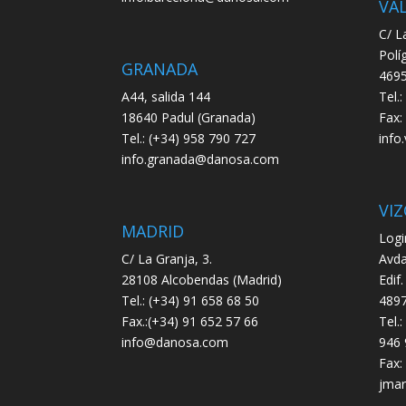
VA
C/ L
Polí
GRANADA
4695
A44, salida 144
Tel.
18640 Padul (Granada)
Fax:
Tel.: (+34) 958 790 727
info
info.granada@danosa.com
VIZ
MADRID
Logi
C/ La Granja, 3.
Avda
28108 Alcobendas (Madrid)
Edif.
Tel.: (+34) 91 658 68 50
4897
Fax.:(+34) 91 652 57 66
Tel.
info@danosa.com
946 
Fax:
jmar