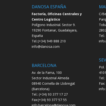
DANOSA ESPAÑA
MA
Factoría, Oficinas Centrales y
C/Be
Centro Logístico
Parq
Polígono Industrial. Sector 9.
Toba
19290 Fontanar, Guadalajara,
2802
España
Tel.
Tel.:(+34) 949 888 210
info
info@danosa.com
SEV
BARCELONA
Pol.
Av. de la Fama, 100
4101
Sector Industrial Almeda
Tel.
08940 Cornella de Llobregat
Fax:
(Barcelona)
info
Tel.: (+34) 93 377 17 27
Fax:(+34) 93 377 57 55
info.barcelona@danosa.com