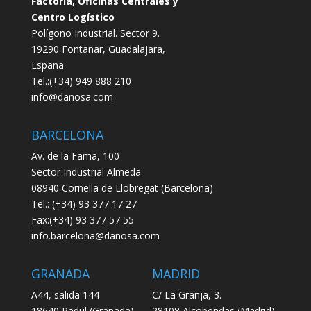
Factoría, Oficinas Centrales y
Centro Logístico
Polígono Industrial. Sector 9.
19290 Fontanar, Guadalajara,
España
Tel.:(+34) 949 888 210
info@danosa.com
BARCELONA
Av. de la Fama, 100
Sector Industrial Almeda
08940 Cornella de Llobregat (Barcelona)
Tel.: (+34) 93 377 17 27
Fax:(+34) 93 377 57 55
info.barcelona@danosa.com
GRANADA
MADRID
A44, salida 144
C/ La Granja, 3.
18640 Padul (Granada)
28108 Alcobendas (Madrid)